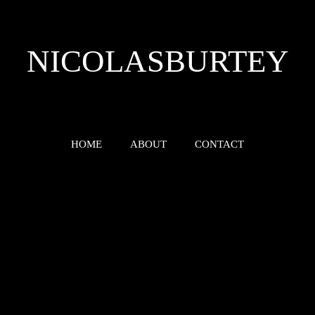
NICOLASBURTEY
HOME
ABOUT
CONTACT