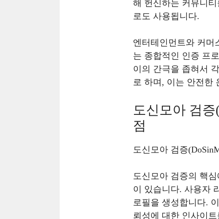
해 헌신하는 커뮤니티
로도 사용됩니다.
엔터테인먼트와 커머스
는 종합적인 인증 프로
이의 간극을 좁혀서 각
로 하며, 이는 안전한
도신모아 검증(
점
도신모아 검증(DoSin
도신모아 검증의 핵심
이 있습니다. 사용자 
로필을 생성합니다. 이
뢰성에 대한 인사이트를