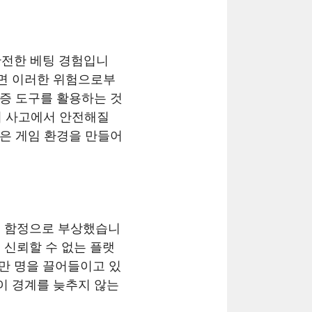
안전한 베팅 경험입니
다면 이러한 위험으로부
검증 도구를 활용하는 것
튀 사고에서 안전해질
나은 게임 환경을 만들어
적 함정으로 부상했습니
 신뢰할 수 없는 플랫
만 명을 끌어들이고 있
이 경계를 늦추지 않는