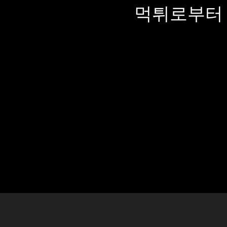
먹튀로부터 