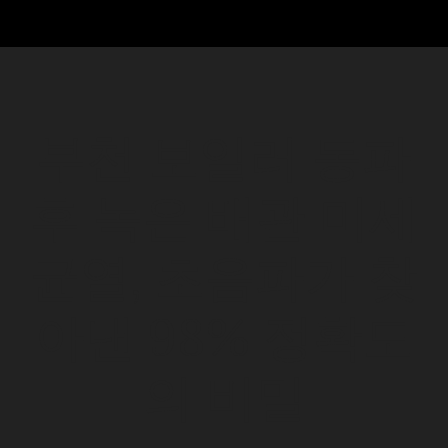
부천 보일러 동파
후 녹은 배관 미세
균열, 초음파가 찾
아낸 98% 정확도
의 비밀