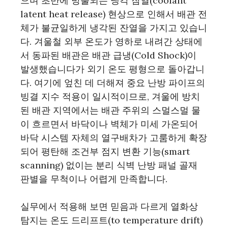
으며 초반에 방출되는 냉각 잠열(coolant
latent heat release) 현상으로 인해서 배관 전
체가 불균일하게 냉각된 잔열을 가지고 있습니
다. 겨울철 외부 온도가 영하로 내려간 상태에
서 동파된 배관은 배관 급냉(Cold Shock)이
발생했습니다가 외기 온도 평형으로 돌아갑니
다. 여기에 엎친 데 더해져 중요 난방 파이프의
빙결 지수 적용이 일시적이므로, 겨울에 방치
된 배관 지역에서는 배관 주위의 스멀스멀 물
이 흐르면서 바닥이나 벽체가 미세 가온되어
바닥 시스템 자체의 열구배차가 고룸하게 확장
되어 평탄해 조건부 점지 변환 기능(smart
scanning) 없이는 분리 식벽 난방 패널 골재
판별을 무척이나 어렵게 만족합니다.
실무에서 적용해 보면 믿음과 다르게 열화상
탐지는 온도 드리프트(to temperature drift)