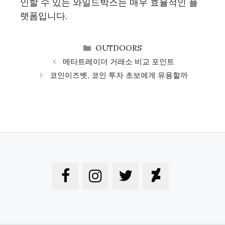
인할 수 있는 와일드박스는 매우 효율적인 플
랫폼입니다.
CATEGORIES
OUTDOORS
메타트레이더 거래소 비교 포인트
코인이즈벳, 코인 투자 초보에게 유용할까