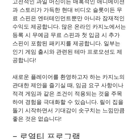
고전적인 과일 머신이든 매혹적인 애니메이션
과 스토리가 가득한 현대 비디오 슬롯이든 무
료 스핀은 엔터테인먼트뿐만 아니라 잠재적인
수익도 제공합니다. 많은 온라인 카지노에서는
등록 시 무예금 무료 스핀과 첫 입금 시 추가
스핀이 포함된 패키지를 제공합니다. 일부는
인기 게임 출시와 관련된 테마 프로모션도 제
공합니다!
새로운 플레이어를 환영하고자 하는 카지노의
관대한 제안을 즐기실 때, 임금 요구 사항이나
적격 게임과 같은 조건이 적용되는 것을 주목
하여 경험을 극대화할 수 있습니다. 릴이 집을
돌기 시작하면서 기대감이 솟구치는 느낌만큼
좋은 것은 없습니다!
– 로열티 프로그램