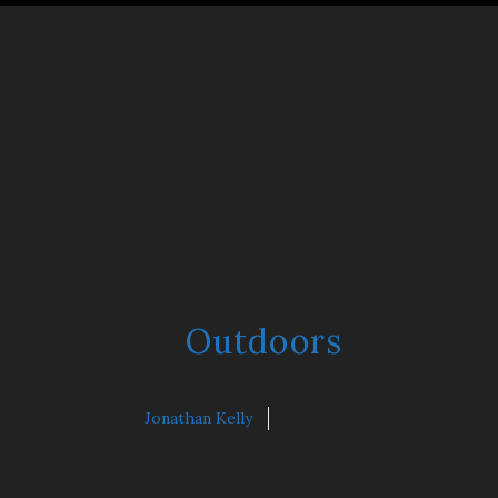
카지노사이트 가
입만 해도 주는 혜
택 리스트
Outdoors
Jonathan Kelly
5월 11, 2025