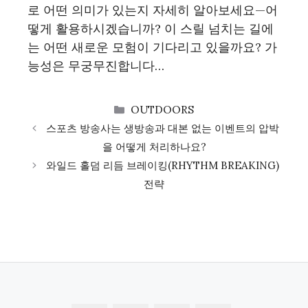
로 어떤 의미가 있는지 자세히 알아보세요—어
떻게 활용하시겠습니까? 이 스릴 넘치는 길에
는 어떤 새로운 모험이 기다리고 있을까요? 가
능성은 무궁무진합니다…
CATEGORIES
OUTDOORS
스포츠 방송사는 생방송과 대본 없는 이벤트의 압박
을 어떻게 처리하나요?
와일드 홀덤 리듬 브레이킹(RHYTHM BREAKING)
전략