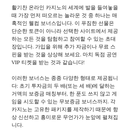
활기찬 온라인 카지노의 세계에 발을 들여놓을
때 가장 먼저 떠오르는 놀라운 것 중 하나는 매
혹적인 웰컴 보너스입니다. 이 푸짐한 선물은
단순한 토큰이 아니라 선택한 사이트에서 제공
하는 모든 것을 탐험하고 참여할 수 있는 초대
장입니다. 가입을 위해 추가 자금이나 무료 스
핀을 받는 것을 상상해 보세요. 마치 독점 공연
VIP 티켓을 받는 것과 같습니다!
이러한 보너스는 종종 다양한 형태로 제공됩니
다: 초기 투자금의 두 배(또는 세 배)에 달하는
거액의 보증금 매칭부터, 한 푼도 쓰지 않고 게
임을 시도할 수 있는 무보증금 보너스까지. 각
카지노는 고유한 패키지를 제작하기 때문에 항
상 신선하고 흥미로운 무언가가 눈앞에 펼쳐집
니다.