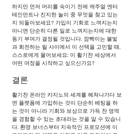
하지만 먼저 머리를 숙이기 전에 캐주얼 엔터
테인먼트나 진지한 놀이 중 무엇을 찾고 있는
지 되돌아보세요? 가입이 기회로 느껴지는지
아니면 단순히 다른 일로 느껴지는지에 대한
동기 부여가 결정될 것입니다. 깜빡이는 불빛
과 회전하는 릴 사이에서 이 선택을 고민할 때,
스스로에게 물어보세요: 이 활기찬 세상에서
어떤 여정을 시작하고 싶으신가요?
결론
활기찬 온라인 카지노의 세계를 헤쳐나가다 보
면 플랫폼에 가입하는 것이 단순히 베팅을 하
는 것이 아니라 기회와 보상으로 가득 찬 영역
을 경험할 수 있는 초대라는 것을 알 수 있습니
다. 환영 보너스부터 지속적인 프로모션에 이