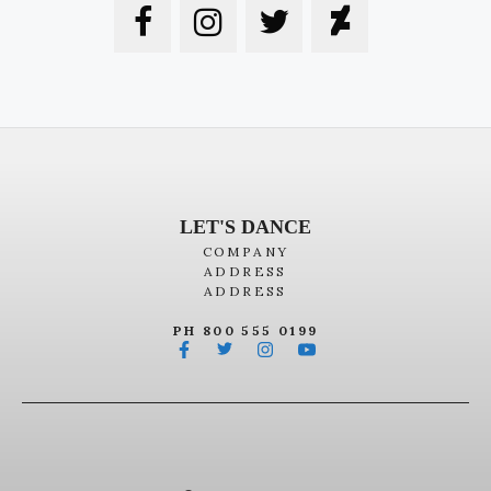
LET'S DANCE
COMPANY
ADDRESS
ADDRESS
PH 800 555 0199