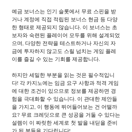
예금 보너스는 인기 슬롯에서 무료 스핀을 받
거나 계정에 직접 적립된 보너스 현금 등 다양
한 형태로 제공되지 않습니다. 이 보너스는 초
보자와 숙련된 플레이어 모두를 위해 설계되었
으며, 다양한 전략을 테스트하거나 자신의 자
금에 투자하지 않고도 스릴 넘치는 게임 플레
이를 즐길 수 있는 기회를 제공합니다.
하지만 세밀한 부분을 읽는 것은 필수적입니
다! 각 카지노에는 임금 요구 사항과 적격 게임
에 대한 조건이 있으므로 정보를 제공하면 경
험을 극대화할 수 있습니다. 이 관대한 제안들
을 가지고, 이 행동에 뛰어들어보는 건 어떨까
요? 무료 크레딧으로 큰 성공을 거둘 수 있다는
설렘이 이 짜릿한 세계로 첫 발을 내딛을 준비
가 된 분들을 기다립니다!