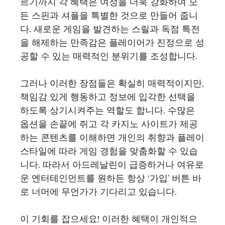
르기까지 각 혜택은 여정을 더욱 강화하여 모
든 스핀과 셔플을 특별한 것으로 만들어 줍니
다. 새로운 게임을 발견하는 스릴과 독점 특전
을 해제하는 만족감은 플레이어가 진정으로 성
공할 수 있는 매력적인 분위기를 조성합니다.
그러나 이러한 장점들은 확실히 매력적이지만,
책임감 있게 행동하고 정보에 입각한 선택을
하도록 상기시켜주는 역할도 합니다. 수많은
옵션을 손끝에 쥐고 각 카지노 사이트가 제공
하는 콘텐츠를 이해하면 개인의 취향과 플레이
스타일에 따라 게임 경험을 맞춤화할 수 있습
니다. 따라서 아드레날린이 급증하거나 여유로
운 엔터테인먼트를 원하든 항상 ‘가입’ 버튼 바
로 너머에 무언가가 기다리고 있습니다.
이 기회를 잡으세요! 이러한 혜택이 개인적으