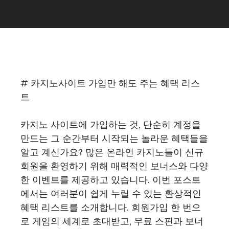
# 카지노사이트 가입만 해도 주는 혜택 리스
트
카지노 사이트에 가입하는 것, 단순히 계정을
만드는 그 순간부터 시작되는 놀라운 혜택들을
알고 계신가요? 많은 온라인 카지노들이 신규
회원을 환영하기 위해 매력적인 보너스와 다양
한 이벤트를 제공하고 있습니다. 이번 포스트
에서는 여러분이 쉽게 누릴 수 있는 환상적인
혜택 리스트를 소개합니다. 회원가입 한 번으
로 게임의 세계로 초대받고, 무료 스핀과 보너