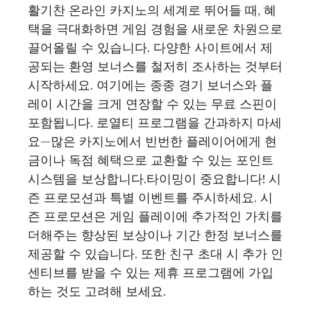
활기찬 온라인 카지노의 세계로 뛰어들 때, 혜
택을 극대화하면 게임 경험을 새로운 차원으로
끌어올릴 수 있습니다. 다양한 사이트에서 제
공되는 환영 보너스를 철저히 조사하는 것부터
시작하세요. 여기에는 종종 경기 보너스와 플
레이 시간을 크게 연장할 수 있는 무료 스핀이
포함됩니다. 로열티 프로그램을 간과하지 마세
요—많은 카지노에서 빈번한 플레이어에게 현
금이나 독점 혜택으로 교환할 수 있는 포인트
시스템을 보상합니다.타이밍이 중요합니다! 시
즌 프로모션과 특별 이벤트를 주시하세요. 시
즌 프로모션은 게임 플레이에 추가적인 가치를
더해주는 향상된 보상이나 기간 한정 보너스를
제공할 수 있습니다. 또한 친구 초대 시 추가 인
센티브를 받을 수 있는 제휴 프로그램에 가입
하는 것도 고려해 보세요.