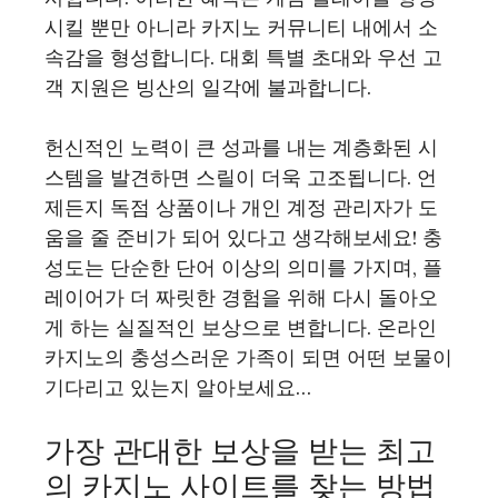
시킬 뿐만 아니라 카지노 커뮤니티 내에서 소
속감을 형성합니다. 대회 특별 초대와 우선 고
객 지원은 빙산의 일각에 불과합니다.
헌신적인 노력이 큰 성과를 내는 계층화된 시
스템을 발견하면 스릴이 더욱 고조됩니다. 언
제든지 독점 상품이나 개인 계정 관리자가 도
움을 줄 준비가 되어 있다고 생각해보세요! 충
성도는 단순한 단어 이상의 의미를 가지며, 플
레이어가 더 짜릿한 경험을 위해 다시 돌아오
게 하는 실질적인 보상으로 변합니다. 온라인
카지노의 충성스러운 가족이 되면 어떤 보물이
기다리고 있는지 알아보세요…
가장 관대한 보상을 받는 최고
의 카지노 사이트를 찾는 방법