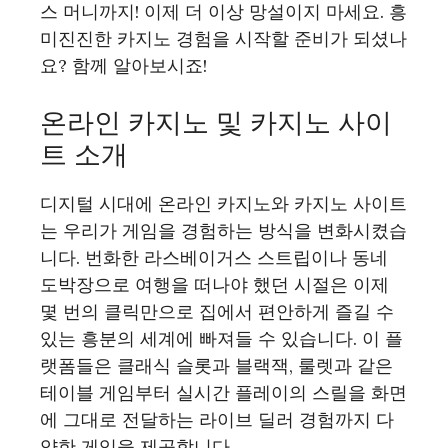
스 머니까지! 이제 더 이상 망설이지 마세요. 흥
미진진한 카지노 경험을 시작할 준비가 되셨나
요? 함께 알아보시죠!
온라인 카지노 및 카지노 사이
트 소개
디지털 시대에 온라인 카지노와 카지노 사이트
는 우리가 게임을 경험하는 방식을 변화시켰습
니다. 번화한 라스베이거스 스트립이나 동네
도박장으로 여행을 떠나야 했던 시절은 이제
몇 번의 클릭만으로 집에서 편안하게 즐길 수
있는 흥분의 세계에 빠져들 수 있습니다. 이 플
랫폼들은 클래식 슬롯과 블랙잭, 룰렛과 같은
테이블 게임부터 실시간 플레이의 스릴을 화면
에 그대로 전달하는 라이브 딜러 경험까지 다
양한 게임을 제공합니다.