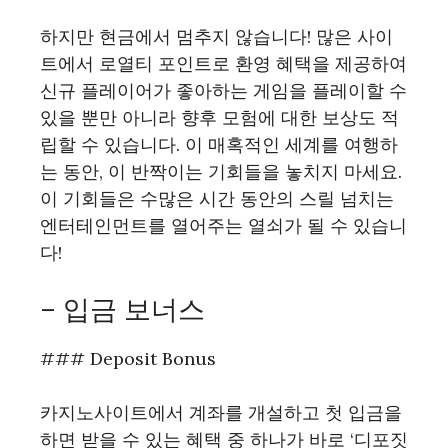
하지만 현금에서 멈추지 않습니다! 많은 사이
트에서 로열티 포인트로 환영 혜택을 제공하여
신규 플레이어가 좋아하는 게임을 플레이할 수
있을 뿐만 아니라 향후 모험에 대한 보상도 적
립할 수 있습니다. 이 매혹적인 세계를 여행하
는 동안, 이 반짝이는 기회들을 놓치지 마세요.
이 기회들은 수많은 시간 동안의 스릴 넘치는
엔터테인먼트를 열어주는 열쇠가 될 수 있습니
다!
– 입금 보너스
### Deposit Bonus
카지노사이트에서 계좌를 개설하고 첫 입금을
하면 받을 수 있는 혜택 중 하나가 바로 ‘디포짓