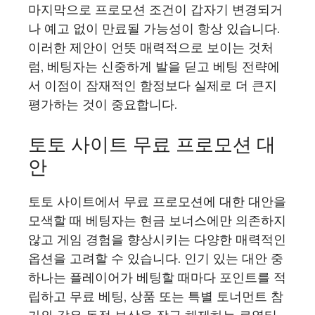
마지막으로 프로모션 조건이 갑자기 변경되거
나 예고 없이 만료될 가능성이 항상 있습니다.
이러한 제안이 언뜻 매력적으로 보이는 것처
럼, 베팅자는 신중하게 발을 딛고 베팅 전략에
서 이점이 잠재적인 함정보다 실제로 더 큰지
평가하는 것이 중요합니다.
토토 사이트 무료 프로모션 대
안
토토 사이트에서 무료 프로모션에 대한 대안을
모색할 때 베팅자는 현금 보너스에만 의존하지
않고 게임 경험을 향상시키는 다양한 매력적인
옵션을 고려할 수 있습니다. 인기 있는 대안 중
하나는 플레이어가 베팅할 때마다 포인트를 적
립하고 무료 베팅, 상품 또는 특별 토너먼트 참