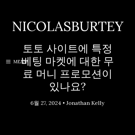
Skip
to
content
NICOLASBURTEY
토토 사이트에 특정
베팅 마켓에 대한 무
MENU
료 머니 프로모션이
있나요?
6월 27, 2024
•
Jonathan Kelly