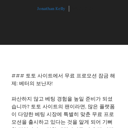
Jonathan Kelly
6월 27, 2024
### 토토 사이트에서 무료 프로모션 잠금 해
제: 베터의 보난자!
파산하지 않고 베팅 경험을 높일 준비가 되셨
습니까? 토토 사이트의 팬이라면, 많은 플랫폼
이 다양한 베팅 시장에 특별히 맞춘 무료 프로
모션을 출시하고 있다는 것을 알게 되어 기뻐