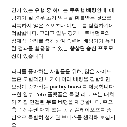
인기 있는 유형 중 하나는
무위험 베팅
인데, 베
팅자가 질 경우 초기 임금을 환불받는 것으로
익숙하지 않은 스포츠나 이벤트를 탐험하기에
적합합니다. 그리고 일부 경기나 토너먼트의
잠재적 승리를 촉진하여 숙련된 베팅가가 유리
한 결과를 활용할 수 있는
향상된 승산 프로모
션
이 있습니다.
파리를 좋아하는 사람들을 위해, 많은 사이트
들은 모험적인 내기에 여러 베팅을 결합하면
보상이 증가하는
parlay boost
를 제공합니다.
또한 일부 Toto 플랫폼은 특정 리그 또는 대회
와 직접 연결된
무료 베팅
을 제공합니다. 주요
축구 선수권 대회 또는 농구 플레이오프를 중
심으로 특별히 설계된 보너스를 생각해 보십시
오.