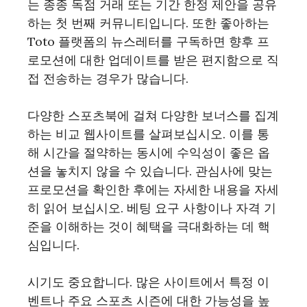
는 종종 독점 거래 또는 기간 한정 제안을 공유
하는 첫 번째 커뮤니티입니다. 또한 좋아하는
Toto 플랫폼의 뉴스레터를 구독하면 향후 프
로모션에 대한 업데이트를 받은 편지함으로 직
접 전송하는 경우가 많습니다.
다양한 스포츠북에 걸쳐 다양한 보너스를 집계
하는 비교 웹사이트를 살펴보십시오. 이를 통
해 시간을 절약하는 동시에 수익성이 좋은 옵
션을 놓치지 않을 수 있습니다. 관심사에 맞는
프로모션을 확인한 후에는 자세한 내용을 자세
히 읽어 보십시오. 베팅 요구 사항이나 자격 기
준을 이해하는 것이 혜택을 극대화하는 데 핵
심입니다.
시기도 중요합니다. 많은 사이트에서 특정 이
벤트나 주요 스포츠 시즌에 대한 가능성을 높