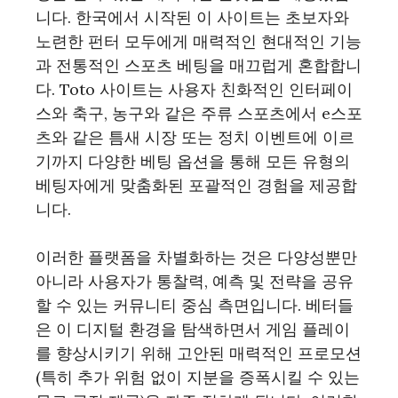
니다. 한국에서 시작된 이 사이트는 초보자와
노련한 펀터 모두에게 매력적인 현대적인 기능
과 전통적인 스포츠 베팅을 매끄럽게 혼합합니
다. Toto 사이트는 사용자 친화적인 인터페이
스와 축구, 농구와 같은 주류 스포츠에서 e스포
츠와 같은 틈새 시장 또는 정치 이벤트에 이르
기까지 다양한 베팅 옵션을 통해 모든 유형의
베팅자에게 맞춤화된 포괄적인 경험을 제공합
니다.
이러한 플랫폼을 차별화하는 것은 다양성뿐만
아니라 사용자가 통찰력, 예측 및 전략을 공유
할 수 있는 커뮤니티 중심 측면입니다. 베터들
은 이 디지털 환경을 탐색하면서 게임 플레이
를 향상시키기 위해 고안된 매력적인 프로모션
(특히 추가 위험 없이 지분을 증폭시킬 수 있는