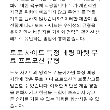
회에 대한 욕구에 작용합니다. 누가 개인적인
자금을 위험에 빠뜨리지 않고 무언가를 얻을
기회를 원하지 않겠습니까? 이러한 제안이 발
전함에 따라 토토 사이트는 수익성의 균형을
유지하면서 베팅자를 기회와 전략의 활기찬 생
태계로 유인하는 방법이 흥미롭습니다.
토토 사이트 특정 베팅 마켓 무
료 프로모션 유형
토토 사이트의 영역으로 들어가면 특정 베팅
시장에 맞춘 무료 머니 프로모션의 보물창고를
발견할 수 있습니다. 이러한 제안은 게임 경험
을 변화시키고 현금을 위험에 빠뜨리지 않고
큰 승리를 거둘 수 있는 기회를 향상시킬 수 있
습니다.