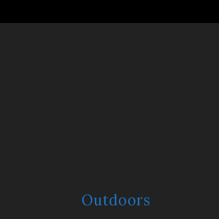
토토 사이트에 특
정 베팅 마켓에 대
한 무료 머니 프로
모션이 있나요?
Outdoors