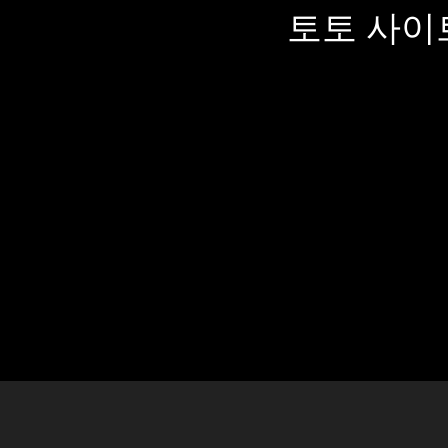
토토 사이