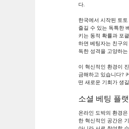
다.
한국에서 시작된 토토
즐길 수 있는 독특한 
키는 동적 확률과 포
하면 베팅자는 친구의 
독한 성격을 고양하는
이 혁신적인 환경이 
금해하고 있습니다? 
떤 새로운 기회가 생길
소셜 베팅 플
온라인 도박의 환경은 
한 혁신적인 공간은 
아니라 서로 참여할 수