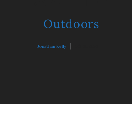
Outdoors
Jonathan Kelly
10월 11, 2024