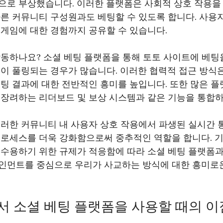
으로 부상했습니다. 이러한 플랫폼은 사회적 상호 작용을
른 커뮤니티 구성원과도 베팅할 수 있도록 합니다. 사용자
게임에 대한 경험까지 공유할 수 있습니다.
동하나요? 소셜 베팅 플랫폼을 통해 토토 사이트에 베팅
이 풀링되는 경우가 많습니다. 이러한 협력적 접근 방식
팅 결과에 대한 전반적인 흥미를 높입니다. 또한 많은 
 장려하는 리더보드 및 보상 시스템과 같은 기능을 통합하
이러한 커뮤니티 내 사용자 상호 작용에서 파생된 실시간 
프로세스를 더욱 강화함으로써 중추적인 역할을 합니다. 
수용하기 위한 규제가 적응함에 따라 소셜 베팅 플랫폼과
인먼트를 중심으로 우리가 사교하는 방식에 대한 흥미로
서 소셜 베팅 플랫폼을 사용할 때의 이