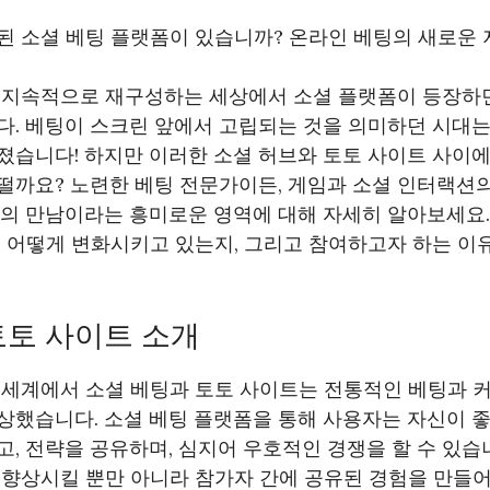
된 소셜 베팅 플랫폼이 있습니까? 온라인 베팅의 새로운 
 지속적으로 재구성하는 세상에서 소셜 플랫폼이 등장하
. 베팅이 스크린 앞에서 고립되는 것을 의미하던 시대는
졌습니다! 하지만 이러한 소셜 허브와 토토 사이트 사이에
떨까요? 노련한 베팅 전문가이든, 게임과 소셜 인터랙션
연의 만남이라는 흥미로운 영역에 대해 자세히 알아보세요.
 어떻게 변화시키고 있는지, 그리고 참여하고자 하는 이
토토 사이트 소개
 세계에서 소셜 베팅과 토토 사이트는 전통적인 베팅과 
상했습니다. 소셜 베팅 플랫폼을 통해 사용자는 자신이 
, 전략을 공유하며, 심지어 우호적인 경쟁을 할 수 있습
 향상시킬 뿐만 아니라 참가자 간에 공유된 경험을 만들