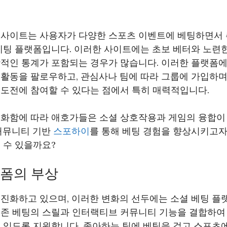
 사이트는 사용자가 다양한 스포츠 이벤트에 베팅하면서
베팅 플랫폼입니다. 이러한 사이트에는 초보 베터와 노련
괄적인 통계가 포함되는 경우가 많습니다. 이러한 플랫폼에
활동을 팔로우하고, 관심사나 팀에 따라 그룹에 가입하며
 도전에 참여할 수 있다는 점에서 특히 매력적입니다.
진화함에 따라 애호가들은 소셜 상호작용과 게임의 융합이
커뮤니티 기반
스포하이
를 통해 베팅 경험을 향상시키고자
 수 있을까요?
랫폼의 부상
진화하고 있으며, 이러한 변화의 선두에는 소셜 베팅 플
기존 베팅의 스릴과 인터랙티브 커뮤니티 기능을 결합하
 있도록 지원합니다. 좋아하는 팀에 베팅을 걸고 스포츠