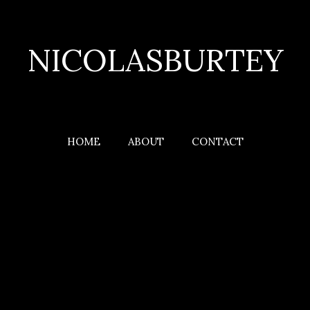
NICOLASBURTEY
HOME
ABOUT
CONTACT