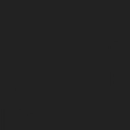
방송에 비
스포츠 스
지연이 있