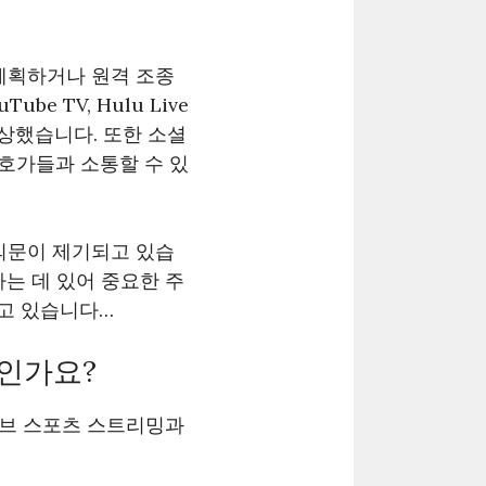
계획하거나 원격 조종
 TV, Hulu Live
부상했습니다. 또한 소셜
호가들과 소통할 수 있
의문이 제기되고 있습
는 데 있어 중요한 주
고 있습니다…
인가요?
이브 스포츠 스트리밍과