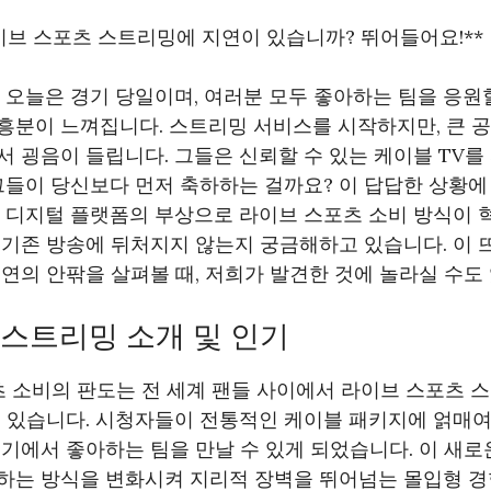
라이브 스포츠 스트리밍에 지연이 있습니까? 뛰어들어요!**
 오늘은 경기 당일이며, 여러분 모두 좋아하는 팀을 응원
흥분이 느껴집니다. 스트리밍 서비스를 시작하지만, 큰 
 굉음이 들립니다. 그들은 신뢰할 수 있는 케이블 TV를
그들이 당신보다 먼저 축하하는 걸까요? 이 답답한 상황에 
! 디지털 플랫폼의 부상으로 라이브 스포츠 소비 방식이 
 기존 방송에 뒤처지지 않는지 궁금해하고 있습니다. 이 
연의 안팎을 살펴볼 때, 저희가 발견한 것에 놀라실 수도
스트리밍 소개 및 인기
츠 소비의 판도는 전 세계 팬들 사이에서 라이브 스포츠 
 있습니다. 시청자들이 전통적인 케이블 패키지에 얽매여
기에서 좋아하는 팀을 만날 수 있게 되었습니다. 이 새
하는 방식을 변화시켜 지리적 장벽을 뛰어넘는 몰입형 