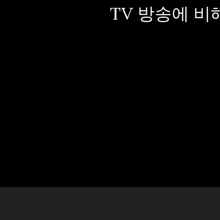
TV 방송에 비