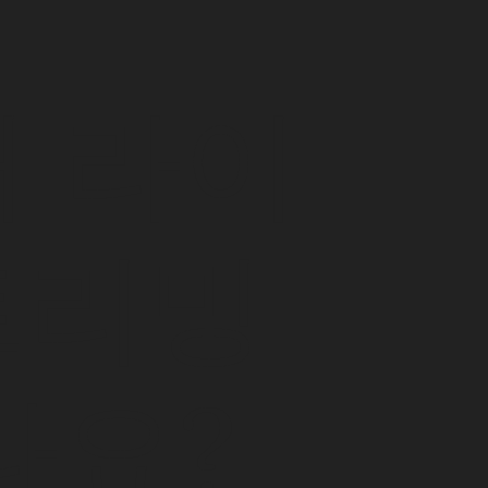
해 라이
트리밍
나요?