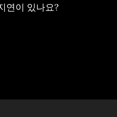
 지연이 있나요?